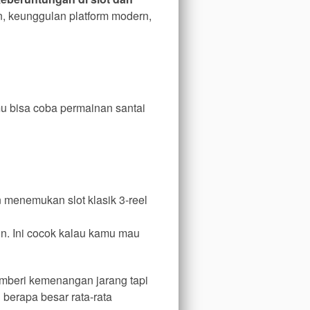
, keunggulan platform modern,
 bisa coba permainan santai
 menemukan slot klasik 3-reel
pin. Ini cocok kalau kamu mau
 memberi kemenangan jarang tapi
berapa besar rata-rata