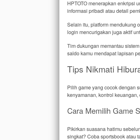
HPTOTO menerapkan enkripsi unt
informasi pribadi atau detail p
Selain itu, platform mendukung o
login mencurigakan juga aktif u
Tim dukungan memantau sistem 
saldo kamu mendapat lapisan pe
Tips Nikmati Hibu
Pilih game yang cocok dengan su
kenyamanan, kontrol keuangan, 
Cara Memilih Game 
Pikirkan suasana hatimu sebelum
singkat? Coba sportsbook atau t