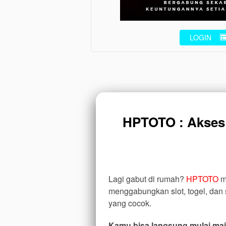
LOGIN
HPTOTO : Akses 
Lagi gabut di rumah?
HPTOTO
me
menggabungkan slot, togel, dan 
yang cocok.
Kamu bisa langsung mulai main 