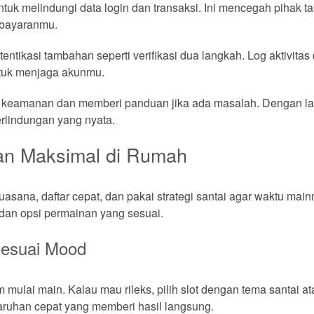
uk melindungi data login dan transaksi. Ini mencegah pihak 
embayaranmu.
tentikasi tambahan seperti verifikasi dua langkah. Log aktivitas
ntuk menjaga akunmu.
keamanan dan memberi panduan jika ada masalah. Dengan lan
rlindungan yang nyata.
ran Maksimal di Rumah
asana, daftar cepat, dan pakai strategi santai agar waktu mai
dan opsi permainan yang sesuai.
Sesuai Mood
 mulai main. Kalau mau rileks, pilih slot dengan tema santai a
aruhan cepat yang memberi hasil langsung.