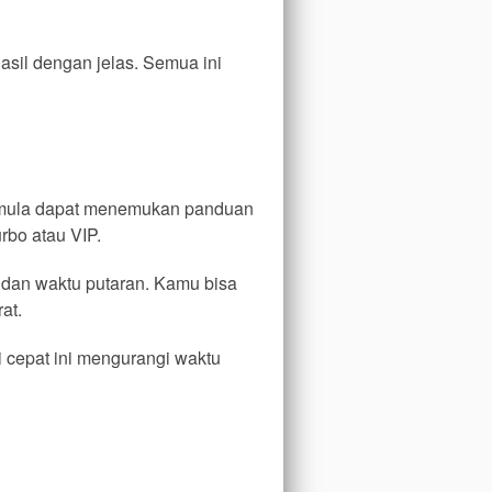
hasil dengan jelas. Semua ini
Pemula dapat menemukan panduan
rbo atau VIP.
dan waktu putaran. Kamu bisa
at.
si cepat ini mengurangi waktu