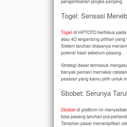
pengembalian jangka panjang.
Togel: Sensasi Mene
Togel
di HPTOTO berfokus pada 
atau 4D tergantung pilihan yang 
Sistem taruhan biasanya menampi
potensi hasil sebelum pasang.
Strategi dasar termasuk mengat
banyak pemain memakai catatan s
pasaran yang kamu pilih untuk m
Sbobet: Serunya Taru
Sbobet
di platform ini menyedia
bisa pasang taruhan pra-pertandi
Tampilan pasar menampilkan odd