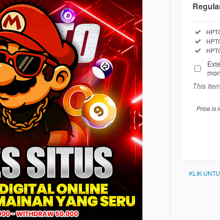
Regula
Regul
Inclu
HPT
Inclu
Use, b
HPT
Inclu
HPT
produc
The to
Ext
buyer 
mon
This ite
View
license
Price is
details
KLIK UNTU