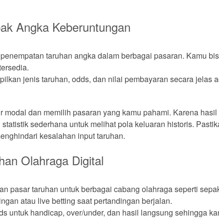
bak Angka Keberuntungan
penempatan taruhan angka dalam berbagai pasaran. Kamu bi
tersedia.
lkan jenis taruhan, odds, dan nilai pembayaran secara jelas 
ur modal dan memilih pasaran yang kamu pahami. Karena hasil
tatistik sederhana untuk melihat pola keluaran historis. Past
enghindari kesalahan input taruhan.
han Olahraga Digital
kan pasar taruhan untuk berbagai cabang olahraga seperti sepak
ngan atau live betting saat pertandingan berjalan.
s untuk handicap, over/under, dan hasil langsung sehingga 