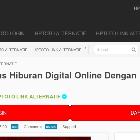
HP
OTO LOGIN
HPTOTO ALTERNATIF
HPTOTO LINK ALT
>
S
TO ALTERNATIF
HPTOTO LINK ALTERNATIF
TERNATIF
s Hiburan Digital Online Dengan
PTOTO LINK ALTERNATIF
GIN
DA
5.00
5.00
Comments
Support
889
88,889
stars