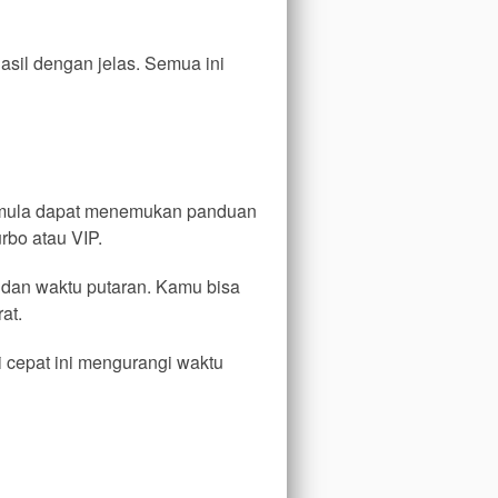
hasil dengan jelas. Semua ini
Pemula dapat menemukan panduan
rbo atau VIP.
dan waktu putaran. Kamu bisa
at.
si cepat ini mengurangi waktu