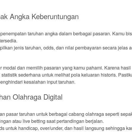
bak Angka Keberuntungan
penempatan taruhan angka dalam berbagai pasaran. Kamu bi
tersedia.
lkan jenis taruhan, odds, dan nilai pembayaran secara jelas 
ur modal dan memilih pasaran yang kamu pahami. Karena hasil
tatistik sederhana untuk melihat pola keluaran historis. Past
enghindari kesalahan input taruhan.
han Olahraga Digital
kan pasar taruhan untuk berbagai cabang olahraga seperti sepak
ngan atau live betting saat pertandingan berjalan.
s untuk handicap, over/under, dan hasil langsung sehingga 