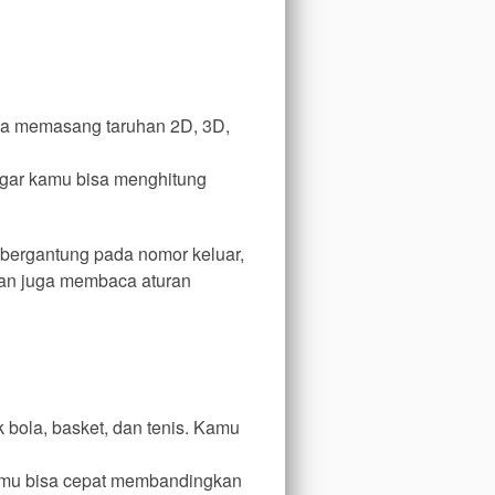
sa memasang taruhan 2D, 3D,
agar kamu bisa menghitung
 bergantung pada nomor keluar,
ikan juga membaca aturan
 bola, basket, dan tenis. Kamu
kamu bisa cepat membandingkan