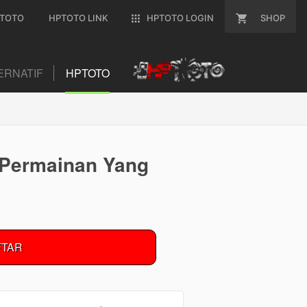
TOTO
HPTOTO LINK
HPTOTO LOGIN
SHOP
ERNATIF
HPTOTO
earch
 Permainan Yang
FTAR