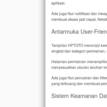
aplikasi.
Ada juga fitur notifikasi dan ri
membuat akses jadi cepat, fleksi
Antarmuka User-Frien
Tampilan HPTOTO menonjol kare
singkat dan kategori permainan
Halaman permainan menampilkan 
menyesuaikan ukuran taruhan lew
Ada juga fitur pencarian dan filt
yang terbuang dan membuat pen
Sistem Keamanan Dat