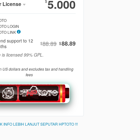
5.000
$
r License
88
ar License
$
SELECTED
ded:
OTO
ded:
y you or one client, in a single end
OTO LOGIN
ded:
OTO LINK
t which end users
are not
charged for.
tal price includes the item price and a
end support to 12
88.89
88.89
$
$
fee.
ths
m is licensed 99% GPL.
 in US dollars and excludes tax and handling
fees
K INFO LEBIH LANJUT SEPUTAR HPTOTO !!!