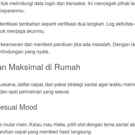
uk melindungi data login dan transaksi. Ini mencegah pihak 
embayaranmu.
tentikasi tambahan seperti verifikasi dua langkah. Log aktivitas
ntuk menjaga akunmu.
keamanan dan memberi panduan jika ada masalah. Dengan lan
rlindungan yang nyata.
ran Maksimal di Rumah
asana, daftar cepat, dan pakai strategi santai agar waktu mai
dan opsi permainan yang sesuai.
Sesuai Mood
 mulai main. Kalau mau rileks, pilih slot dengan tema santai a
aruhan cepat yang memberi hasil langsung.