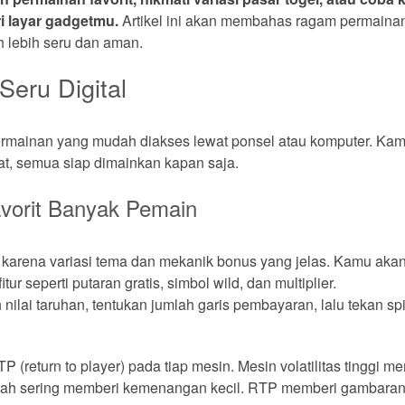
 layar gadgetmu.
Artikel ini akan membahas ragam permainan
h lebih seru dan aman.
eru Digital
mainan yang mudah diakses lewat ponsel atau komputer. Kamu
kat, semua siap dimainkan kapan saja.
Favorit Banyak Pemain
karena variasi tema dan mekanik bonus yang jelas. Kamu akan
tur seperti putaran gratis, simbol wild, dan multiplier.
 nilai taruhan, tentukan jumlah garis pembayaran, lalu tekan s
TP (return to player) pada tiap mesin. Mesin volatilitas tinggi
endah sering memberi kemenangan kecil. RTP memberi gambaran 