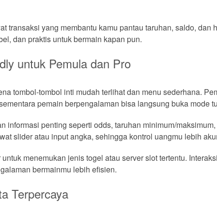
wayat transaksi yang membantu kamu pantau taruhan, saldo, dan 
bel, dan praktis untuk bermain kapan pun.
dly untuk Pemula dan Pro
na tombol-tombol inti mudah terlihat dan menu sederhana. 
, sementara pemain berpengalaman bisa langsung buka mode tu
informasi penting seperti odds, taruhan minimum/maksimum, 
at slider atau input angka, sehingga kontrol uangmu lebih akur
er untuk menemukan jenis togel atau server slot tertentu. Interak
galaman bermainmu lebih efisien.
a Terpercaya