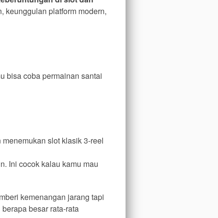
, keunggulan platform modern,
 bisa coba permainan santai
 menemukan slot klasik 3-reel
pin. Ini cocok kalau kamu mau
 memberi kemenangan jarang tapi
berapa besar rata-rata