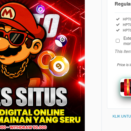
Regula
Regul
Inclu
HPT
Inclu
Use, b
HPT
Inclu
HPT
produc
The to
Ext
buyer 
mon
This ite
View
license
Price is
details
KLIK UNTU