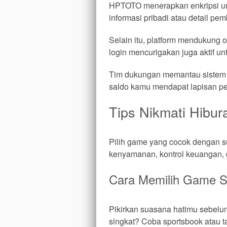
HPTOTO menerapkan enkripsi unt
informasi pribadi atau detail p
Selain itu, platform mendukung o
login mencurigakan juga aktif u
Tim dukungan memantau sistem 
saldo kamu mendapat lapisan pe
Tips Nikmati Hibu
Pilih game yang cocok dengan su
kenyamanan, kontrol keuangan, 
Cara Memilih Game 
Pikirkan suasana hatimu sebelum
singkat? Coba sportsbook atau t