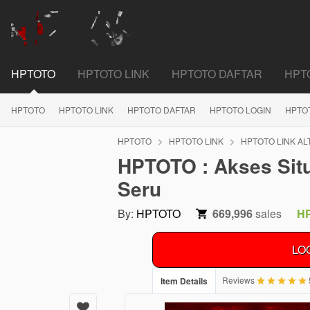
HPTOTO
HPTOTO LINK
HPTOTO DAFTAR
HPT
HPTOTO
HPTOTO LINK
HPTOTO DAFTAR
HPTOTO LOGIN
HPTO
HPTOTO
HPTOTO LINK
HPTOTO LINK AL
HPTOTO : Akses Situ
Seru
By:
HPTOTO
669,996
sales
H
LO
Reviews
Item Details