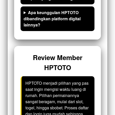
Apa keunggulan HPTOTO
dibandingkan platform digital
lainnya?
Review Member
HPTOTO
HPTOTO menjadi pilihan yang pas
saat ingin mengisi waktu luang di
rumah. Pilihan permainannya
sangat beragam, mulai dari slot,
togel, hingga sbobet. Proses daftar
dan login juga mudah sehingga