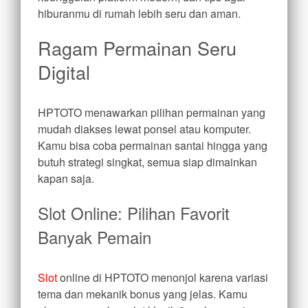
hiburanmu di rumah lebih seru dan aman.
Ragam Permainan Seru
Digital
HPTOTO menawarkan pilihan permainan yang
mudah diakses lewat ponsel atau komputer.
Kamu bisa coba permainan santai hingga yang
butuh strategi singkat, semua siap dimainkan
kapan saja.
Slot Online: Pilihan Favorit
Banyak Pemain
Slot
online di HPTOTO menonjol karena variasi
tema dan mekanik bonus yang jelas. Kamu