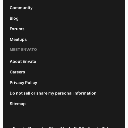
Community
Blog
Forums
Meetups
MEET ENVATO
About Envato
Careers
Privacy Policy
Do not sell or share my personal information
Sitemap