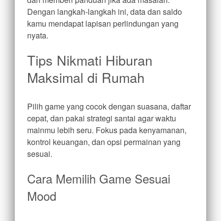
Dengan langkah-langkah ini, data dan saldo
kamu mendapat lapisan perlindungan yang
nyata.
Tips Nikmati Hiburan
Maksimal di Rumah
Pilih game yang cocok dengan suasana, daftar
cepat, dan pakai strategi santai agar waktu
mainmu lebih seru. Fokus pada kenyamanan,
kontrol keuangan, dan opsi permainan yang
sesuai.
Cara Memilih Game Sesuai
Mood