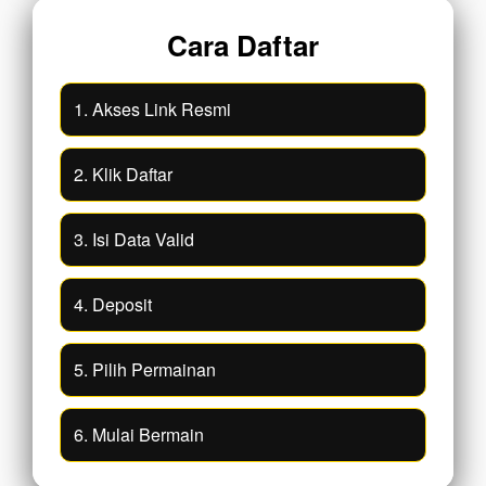
Cara Daftar
1. Akses Link Resmi
2. Klik Daftar
3. Isi Data Valid
4. Deposit
5. Pilih Permainan
6. Mulai Bermain