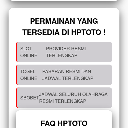
PERMAINAN YANG
TERSEDIA DI HPTOTO !
SLOT
PROVIDER RESMI
ONLINE
TERLENGKAP
TOGEL
PASARAN RESMI DAN
ONLINE
JADWAL TERLENGKAP
JADWAL SELURUH OLAHRAGA
SBOBET
RESMI TERLENGKAP
FAQ HPTOTO