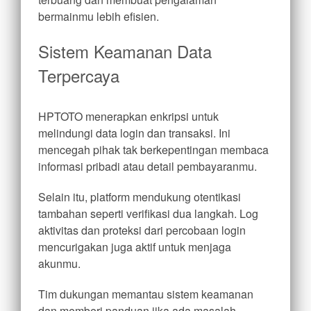
bermainmu lebih efisien.
Sistem Keamanan Data
Terpercaya
HPTOTO menerapkan enkripsi untuk
melindungi data login dan transaksi. Ini
mencegah pihak tak berkepentingan membaca
informasi pribadi atau detail pembayaranmu.
Selain itu, platform mendukung otentikasi
tambahan seperti verifikasi dua langkah. Log
aktivitas dan proteksi dari percobaan login
mencurigakan juga aktif untuk menjaga
akunmu.
Tim dukungan memantau sistem keamanan
dan memberi panduan jika ada masalah.