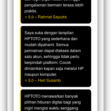
pengalaman bermain terasa lebih
praktis.
⭐ 5.0 – Rahmat Saputra
Saya suka dengan tampilan
HPTOTO yang sederhana dan
mudah dipahami. Semua
permainan dapat diakses dalam
satu akun, sehingga tidak perlu
berpindah platform. Cocok
dimainkan kapan saja melalui HP
maupun komputer.
⭐ 5.0 – Heri Susanto
HPTOTO menawarkan banyak
pilihan hiburan digital bagi yang
ingin mengisi waktu senggang.