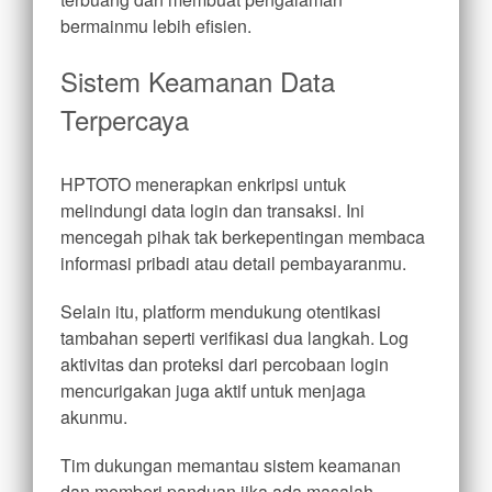
bermainmu lebih efisien.
Sistem Keamanan Data
Terpercaya
HPTOTO menerapkan enkripsi untuk
melindungi data login dan transaksi. Ini
mencegah pihak tak berkepentingan membaca
informasi pribadi atau detail pembayaranmu.
Selain itu, platform mendukung otentikasi
tambahan seperti verifikasi dua langkah. Log
aktivitas dan proteksi dari percobaan login
mencurigakan juga aktif untuk menjaga
akunmu.
Tim dukungan memantau sistem keamanan
dan memberi panduan jika ada masalah.