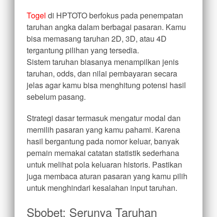
Togel
di HPTOTO berfokus pada penempatan
taruhan angka dalam berbagai pasaran. Kamu
bisa memasang taruhan 2D, 3D, atau 4D
tergantung pilihan yang tersedia.
Sistem taruhan biasanya menampilkan jenis
taruhan, odds, dan nilai pembayaran secara
jelas agar kamu bisa menghitung potensi hasil
sebelum pasang.
Strategi dasar termasuk mengatur modal dan
memilih pasaran yang kamu pahami. Karena
hasil bergantung pada nomor keluar, banyak
pemain memakai catatan statistik sederhana
untuk melihat pola keluaran historis. Pastikan
juga membaca aturan pasaran yang kamu pilih
untuk menghindari kesalahan input taruhan.
Sbobet: Serunya Taruhan