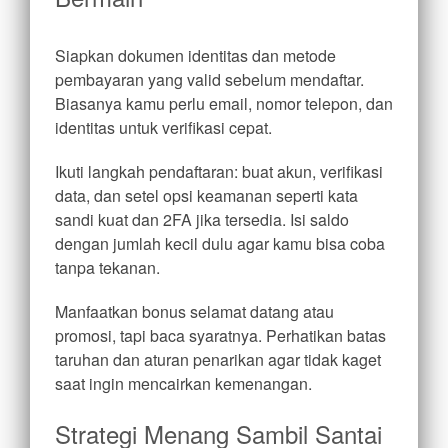
Siapkan dokumen identitas dan metode
pembayaran yang valid sebelum mendaftar.
Biasanya kamu perlu email, nomor telepon, dan
identitas untuk verifikasi cepat.
Ikuti langkah pendaftaran: buat akun, verifikasi
data, dan setel opsi keamanan seperti kata
sandi kuat dan 2FA jika tersedia. Isi saldo
dengan jumlah kecil dulu agar kamu bisa coba
tanpa tekanan.
Manfaatkan bonus selamat datang atau
promosi, tapi baca syaratnya. Perhatikan batas
taruhan dan aturan penarikan agar tidak kaget
saat ingin mencairkan kemenangan.
Strategi Menang Sambil Santai