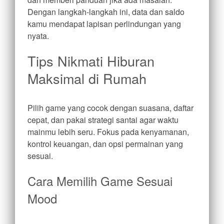
Dengan langkah-langkah ini, data dan saldo
kamu mendapat lapisan perlindungan yang
nyata.
Tips Nikmati Hiburan
Maksimal di Rumah
Pilih game yang cocok dengan suasana, daftar
cepat, dan pakai strategi santai agar waktu
mainmu lebih seru. Fokus pada kenyamanan,
kontrol keuangan, dan opsi permainan yang
sesuai.
Cara Memilih Game Sesuai
Mood