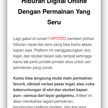
Hiburan Digital Online
fee.
Dengan Permainan Yang
View
Seru
license
details
Lagi gabut di rumah?
HPTOTO
memberi pilihan
hiburan cepat dan seru yang bisa kamu akses
kapan saja. Platform ini menggabungkan slot,
togel, dan sbobet dalam satu tempat sehingga
kamu tak perlu pindah-pindah situs untuk cari
permainan yang cocok.
Kamu bisa langsung mulai main permainan
favorit, nikmati variasi pasar togel, atau coba
keberuntungan di slot dan sbobet kapan
pun—semua dari layar gadgetmu.
Artikel ini
akan membahas ragam permainan,
keunggulan platform modern, dan tips agar