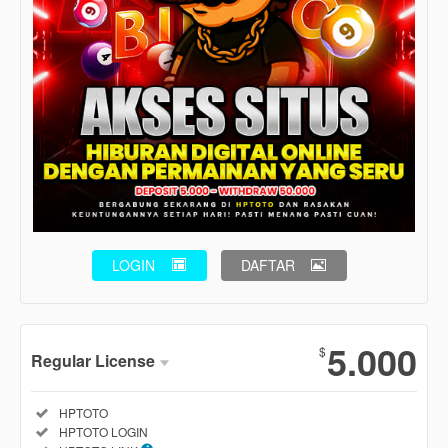
LOGIN
DAFTAR
Show More
5.000
$
Regular License
Regular
Included:
HPTOTO
License
Included:
HPTOTO LOGIN
SELECTED