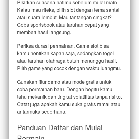
Pikirkan suasana hatimu sebelum mulai main.
Kalau mau rileks, pilih slot dengan tema santai
atau suara lembut. Mau tantangan singkat?
Coba sportsbook atau taruhan cepat yang
memberi hasil langsung.
Periksa durasi permainan. Game slot bisa
kamu hentikan kapan saja, sedangkan togel
atau taruhan olahraga butuh menunggu hasil.
Pilih game yang cocok dengan waktu luangmu.
Gunakan fitur demo atau mode gratis untuk
coba permainan baru. Dengan begitu kamu
tahu mekanik dan tingkat volatilitas tanpa risiko.
Catat juga apakah kamu suka grafis ramai atau
antarmuka sederhana.
Panduan Daftar dan Mulai
Bermain