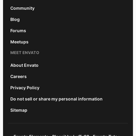
Community
Blog
Forums
Meetups
MEET ENVATO
About Envato
Careers
Privacy Policy
Do not sell or share my personal information
Sitemap