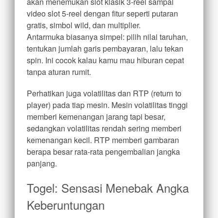
akan menemukan slot klasik 3-reel sampai
video slot 5-reel dengan fitur seperti putaran
gratis, simbol wild, dan multiplier.
Antarmuka biasanya simpel: pilih nilai taruhan,
tentukan jumlah garis pembayaran, lalu tekan
spin. Ini cocok kalau kamu mau hiburan cepat
tanpa aturan rumit.
Perhatikan juga volatilitas dan RTP (return to
player) pada tiap mesin. Mesin volatilitas tinggi
memberi kemenangan jarang tapi besar,
sedangkan volatilitas rendah sering memberi
kemenangan kecil. RTP memberi gambaran
berapa besar rata-rata pengembalian jangka
panjang.
Togel: Sensasi Menebak Angka
Keberuntungan