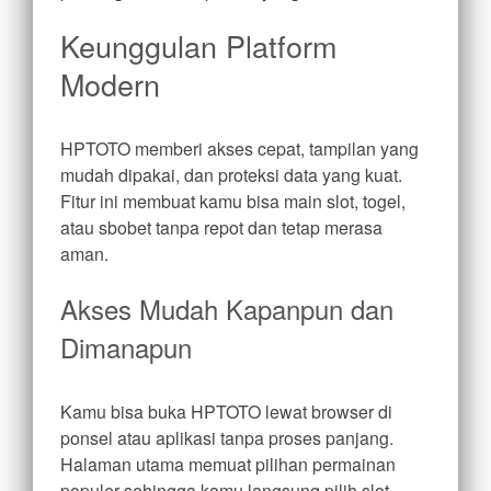
Keunggulan Platform
Modern
HPTOTO memberi akses cepat, tampilan yang
mudah dipakai, dan proteksi data yang kuat.
Fitur ini membuat kamu bisa main slot, togel,
atau sbobet tanpa repot dan tetap merasa
aman.
Akses Mudah Kapanpun dan
Dimanapun
Kamu bisa buka HPTOTO lewat browser di
ponsel atau aplikasi tanpa proses panjang.
Halaman utama memuat pilihan permainan
populer sehingga kamu langsung pilih slot,