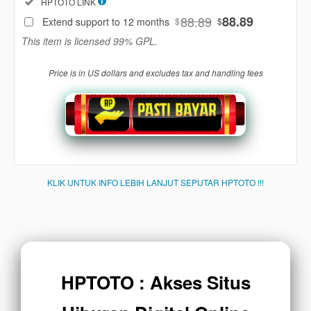
Included:
HPTOTO LINK
88
$
88.89
88.89
Extend support to 12 months
$
$
Use, by
This item is licensed 99% GPL.
you or
one
Price is in US dollars and excludes tax and handling fees
client, in
a single
end
product
which
end
users
are not
KLIK UNTUK INFO LEBIH LANJUT SEPUTAR HPTOTO !!!
charged
for. The
total
price
includes
the item
HPTOTO : Akses Situs
price
and a
buyer