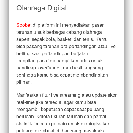
Olahraga Digital
Sbobet
di platform ini menyediakan pasar
taruhan untuk berbagai cabang olahraga
seperti sepak bola, basket, dan tenis. Kamu
bisa pasang taruhan pra-pertandingan atau live
betting saat pertandingan berjalan.
Tampilan pasar menampilkan odds untuk
handicap, over/under, dan hasil langsung
sehingga kamu bisa cepat membandingkan
pilihan.
Manfaatkan fitur live streaming atau update skor
real-time jika tersedia, agar kamu bisa
mengambil keputusan cepat saat peluang
berubah. Kelola ukuran taruhan dan pantau
statistik tim atau pemain untuk meningkatkan
peluang membuat pilihan yang masuk akal.