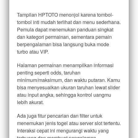
Tampilan HPTOTO menonjol karena tombol-
tombol inti mudah terlihat dan menu sederhana.
Pemula dapat menemukan panduan singkat
dan kategori permainan, sementara pemain
berpengalaman bisa langsung buka mode
turbo atau VIP.
Halaman permainan menampilkan informasi
penting seperti odds, taruhan
minimum/maksimum, dan waktu putaran. Kamu
bisa menyesuaikan ukuran taruhan lewat slider
atau input angka, sehingga kontrol uangmu
lebih akurat.
Ada juga fitur pencarian dan filter untuk
menemukan jenis togel atau server slot tertentu.
Interaksi cepat ini mengurangi waktu yang
terbuang dan membuat pengalaman