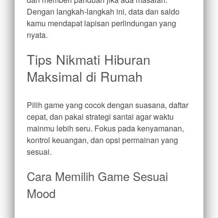
Dengan langkah-langkah ini, data dan saldo
kamu mendapat lapisan perlindungan yang
nyata.
Tips Nikmati Hiburan
Maksimal di Rumah
Pilih game yang cocok dengan suasana, daftar
cepat, dan pakai strategi santai agar waktu
mainmu lebih seru. Fokus pada kenyamanan,
kontrol keuangan, dan opsi permainan yang
sesuai.
Cara Memilih Game Sesuai
Mood