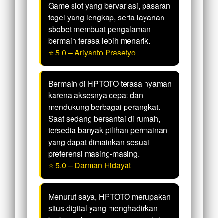
Game slot yang bervariasi, pasaran
togel yang lengkap, serta layanan
sbobet membuat pengalaman
bermain terasa lebih menarik.
⭐ 5.0 – Ariyanto Prasetyo
Bermain di HPTOTO terasa nyaman
karena aksesnya cepat dan
mendukung berbagai perangkat.
Saat sedang bersantai di rumah,
tersedia banyak pilihan permainan
yang dapat dimainkan sesuai
preferensi masing-masing.
⭐ 5.0 – Darman Hidayat
Menurut saya, HPTOTO merupakan
situs digital yang menghadirkan