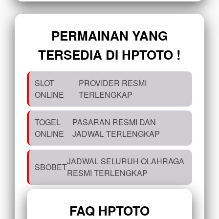
PERMAINAN YANG
TERSEDIA DI HPTOTO !
SLOT
PROVIDER RESMI
ONLINE
TERLENGKAP
TOGEL
PASARAN RESMI DAN
ONLINE
JADWAL TERLENGKAP
JADWAL SELURUH OLAHRAGA
SBOBET
RESMI TERLENGKAP
FAQ HPTOTO