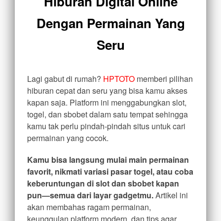
Hiburan Digital Online
fee.
Dengan Permainan Yang
View
Seru
license
details
Lagi gabut di rumah?
HPTOTO
memberi pilihan
hiburan cepat dan seru yang bisa kamu akses
kapan saja. Platform ini menggabungkan slot,
togel, dan sbobet dalam satu tempat sehingga
kamu tak perlu pindah-pindah situs untuk cari
permainan yang cocok.
Kamu bisa langsung mulai main permainan
favorit, nikmati variasi pasar togel, atau coba
keberuntungan di slot dan sbobet kapan
pun—semua dari layar gadgetmu.
Artikel ini
akan membahas ragam permainan,
keunggulan platform modern, dan tips agar