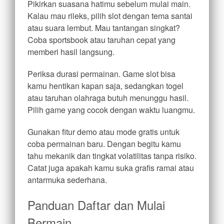
Pikirkan suasana hatimu sebelum mulai main.
Kalau mau rileks, pilih slot dengan tema santai
atau suara lembut. Mau tantangan singkat?
Coba sportsbook atau taruhan cepat yang
memberi hasil langsung.
Periksa durasi permainan. Game slot bisa
kamu hentikan kapan saja, sedangkan togel
atau taruhan olahraga butuh menunggu hasil.
Pilih game yang cocok dengan waktu luangmu.
Gunakan fitur demo atau mode gratis untuk
coba permainan baru. Dengan begitu kamu
tahu mekanik dan tingkat volatilitas tanpa risiko.
Catat juga apakah kamu suka grafis ramai atau
antarmuka sederhana.
Panduan Daftar dan Mulai
Bermain