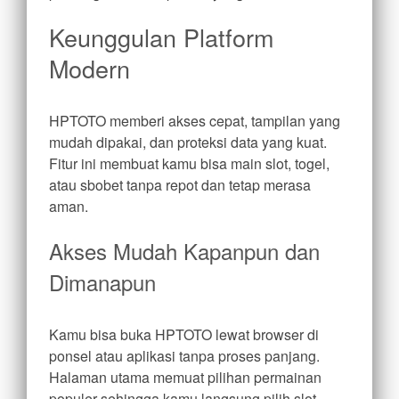
Keunggulan Platform
Modern
HPTOTO memberi akses cepat, tampilan yang
mudah dipakai, dan proteksi data yang kuat.
Fitur ini membuat kamu bisa main slot, togel,
atau sbobet tanpa repot dan tetap merasa
aman.
Akses Mudah Kapanpun dan
Dimanapun
Kamu bisa buka HPTOTO lewat browser di
ponsel atau aplikasi tanpa proses panjang.
Halaman utama memuat pilihan permainan
populer sehingga kamu langsung pilih slot,