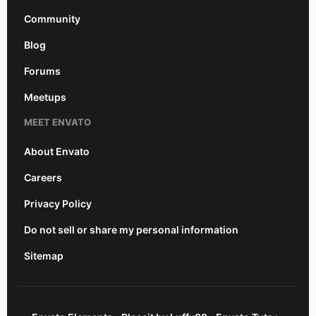
Community
Blog
Forums
Meetups
MEET ENVATO
About Envato
Careers
Privacy Policy
Do not sell or share my personal information
Sitemap