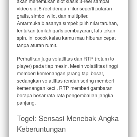
akan menemukan slot klasik 3-reel sampai
video slot 5-reel dengan fitur seperti putaran
gratis, simbol wild, dan multiplier.
Antarmuka biasanya simpel: pilih nilai taruhan,
tentukan jumlah garis pembayaran, lalu tekan
spin. Ini cocok kalau kamu mau hiburan cepat
tanpa aturan rumit.
Perhatikan juga volatilitas dan RTP (return to
player) pada tiap mesin. Mesin volatilitas tinggi
memberi kemenangan jarang tapi besar,
sedangkan volatilitas rendah sering memberi
kemenangan kecil. RTP memberi gambaran
berapa besar rata-rata pengembalian jangka
panjang.
Togel: Sensasi Menebak Angka
Keberuntungan