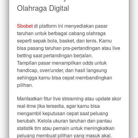
Olahraga Digital
Sbobet
di platform ini menyediakan pasar
taruhan untuk berbagai cabang olahraga
seperti sepak bola, basket, dan tenis. Kamu
bisa pasang taruhan pra-pertandingan atau live
betting saat pertandingan berjalan.
Tampilan pasar menampilkan odds untuk
handicap, over/under, dan hasil langsung
sehingga kamu bisa cepat membandingkan
pilihan.
Manfaatkan fitur live streaming atau update skor
real-time jika tersedia, agar kamu bisa
mengambil keputusan cepat saat peluang
berubah. Kelola ukuran taruhan dan pantau
statistik tim atau pemain untuk meningkatkan
peluang membuat pilihan yang masuk akal.