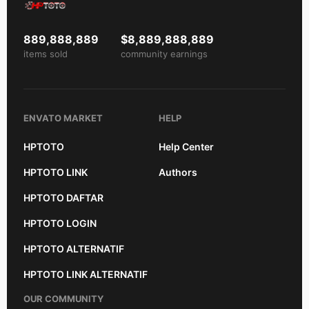
889,888,889
$8,889,888,889
items sold
community earnings
ENVATO MARKET
HELP
HPTOTO
Help Center
HPTOTO LINK
Authors
HPTOTO DAFTAR
HPTOTO LOGIN
HPTOTO ALTERNATIF
HPTOTO LINK ALTERNATIF
OUR COMMUNITY