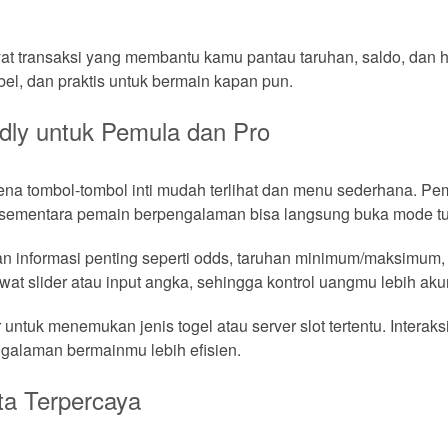
wayat transaksi yang membantu kamu pantau taruhan, saldo, dan 
bel, dan praktis untuk bermain kapan pun.
dly untuk Pemula dan Pro
na tombol-tombol inti mudah terlihat dan menu sederhana. 
, sementara pemain berpengalaman bisa langsung buka mode tu
informasi penting seperti odds, taruhan minimum/maksimum, 
at slider atau input angka, sehingga kontrol uangmu lebih akur
er untuk menemukan jenis togel atau server slot tertentu. Interak
galaman bermainmu lebih efisien.
a Terpercaya