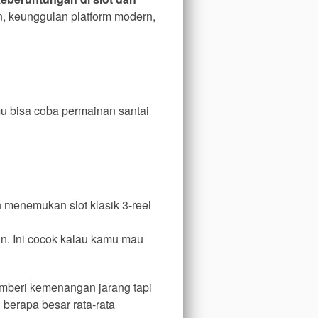
, keunggulan platform modern,
 bisa coba permainan santai
 menemukan slot klasik 3-reel
pin. Ini cocok kalau kamu mau
 memberi kemenangan jarang tapi
berapa besar rata-rata