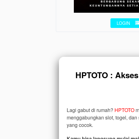
LOGIN
HPTOTO : Akses 
Lagi gabut di rumah?
HPTOTO
me
menggabungkan slot, togel, dan 
yang cocok.
Kamu bisa langsung mulai main 