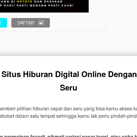
DAFTAR
Situs Hiburan Digital Online Denga
Seru
mberi pilihan hiburan cepat dan seru yang bisa kamu akses kap
sbobet dalam satu tempat sehingga kamu tak perlu pindah-pinda
permainan favorit, nikmati variasi pasar togel, atau coba 