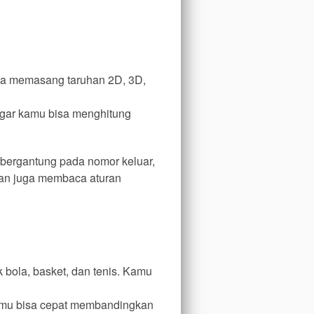
sa memasang taruhan 2D, 3D,
agar kamu bisa menghitung
 bergantung pada nomor keluar,
ikan juga membaca aturan
 bola, basket, dan tenis. Kamu
kamu bisa cepat membandingkan