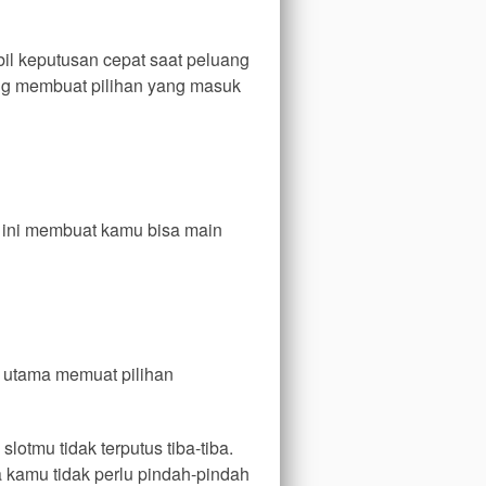
mbil keputusan cepat saat peluang
ang membuat pilihan yang masuk
r ini membuat kamu bisa main
 utama memuat pilihan
slotmu tidak terputus tiba-tiba.
a kamu tidak perlu pindah-pindah