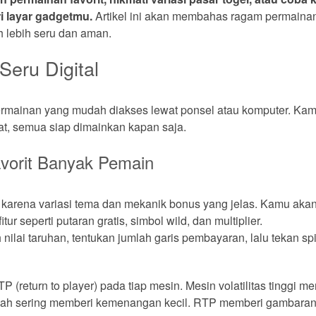
 layar gadgetmu.
Artikel ini akan membahas ragam permainan
h lebih seru dan aman.
eru Digital
mainan yang mudah diakses lewat ponsel atau komputer. Kamu
kat, semua siap dimainkan kapan saja.
Favorit Banyak Pemain
karena variasi tema dan mekanik bonus yang jelas. Kamu akan
tur seperti putaran gratis, simbol wild, dan multiplier.
 nilai taruhan, tentukan jumlah garis pembayaran, lalu tekan s
TP (return to player) pada tiap mesin. Mesin volatilitas tinggi
endah sering memberi kemenangan kecil. RTP memberi gambaran 