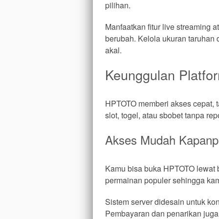
pilihan.
Manfaatkan fitur live streaming 
berubah. Kelola ukuran taruhan 
akal.
Keunggulan Platfo
HPTOTO memberi akses cepat, tam
slot, togel, atau sbobet tanpa r
Akses Mudah Kapanp
Kamu bisa buka HPTOTO lewat br
permainan populer sehingga kamu 
Sistem server didesain untuk kone
Pembayaran dan penarikan juga d