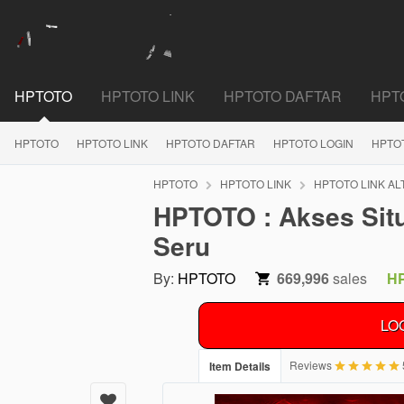
HPTOTO
HPTOTO LINK
HPTOTO DAFTAR
HPT
HPTOTO
HPTOTO LINK
HPTOTO DAFTAR
HPTOTO LOGIN
HPTO
HPTOTO
HPTOTO LINK
HPTOTO LINK AL
HPTOTO : Akses Situ
Seru
By:
HPTOTO
669,996
sales
H
LO
Reviews
Item Details