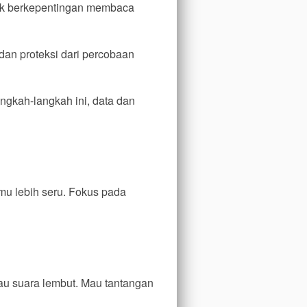
tak berkepentingan membaca
 dan proteksi dari percobaan
gkah-langkah ini, data dan
nmu lebih seru. Fokus pada
tau suara lembut. Mau tantangan