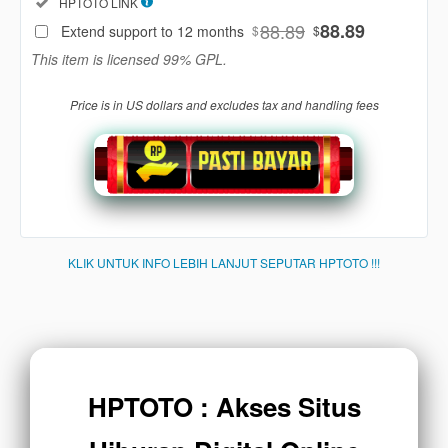
Included:
HPTOTO LINK
88
$
88.89
88.89
Extend support to 12 months
$
$
Use, by
This item is licensed 99% GPL.
you or
one
Price is in US dollars and excludes tax and handling fees
client, in
a single
end
product
which
end
users
are not
KLIK UNTUK INFO LEBIH LANJUT SEPUTAR HPTOTO !!!
charged
for. The
total
price
includes
the item
HPTOTO : Akses Situs
price
and a
buyer