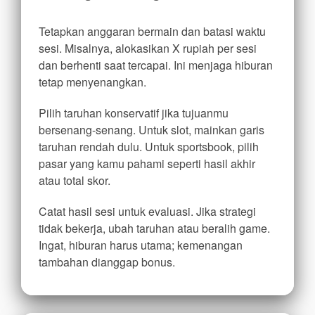
Tetapkan anggaran bermain dan batasi waktu
sesi. Misalnya, alokasikan X rupiah per sesi
dan berhenti saat tercapai. Ini menjaga hiburan
tetap menyenangkan.
Pilih taruhan konservatif jika tujuanmu
bersenang-senang. Untuk slot, mainkan garis
taruhan rendah dulu. Untuk sportsbook, pilih
pasar yang kamu pahami seperti hasil akhir
atau total skor.
Catat hasil sesi untuk evaluasi. Jika strategi
tidak bekerja, ubah taruhan atau beralih game.
Ingat, hiburan harus utama; kemenangan
tambahan dianggap bonus.