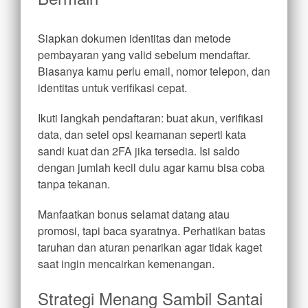
Siapkan dokumen identitas dan metode
pembayaran yang valid sebelum mendaftar.
Biasanya kamu perlu email, nomor telepon, dan
identitas untuk verifikasi cepat.
Ikuti langkah pendaftaran: buat akun, verifikasi
data, dan setel opsi keamanan seperti kata
sandi kuat dan 2FA jika tersedia. Isi saldo
dengan jumlah kecil dulu agar kamu bisa coba
tanpa tekanan.
Manfaatkan bonus selamat datang atau
promosi, tapi baca syaratnya. Perhatikan batas
taruhan dan aturan penarikan agar tidak kaget
saat ingin mencairkan kemenangan.
Strategi Menang Sambil Santai