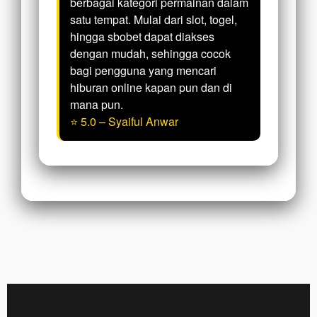
berbagai kategori permainan dalam
satu tempat. Mulai dari slot, togel,
hingga sbobet dapat diakses
dengan mudah, sehingga cocok
bagi pengguna yang mencari
hiburan online kapan pun dan di
mana pun.
⭐ 5.0 – Syaiful Anwar