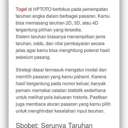
Togel
di HPTOTO berfokus pada penempatan
taruhan angka dalam berbagai pasaran. Kamu
bisa memasang taruhan 2D, 3D, atau 4D
tergantung pilihan yang tersedia.
Sistem taruhan biasanya menampilkan jenis
taruhan, odds, dan nilai pembayaran secara
jelas agar kamu bisa menghitung potensi hasil
sebelum pasang.
Strategi dasar termasuk mengatur modal dan
memilih pasaran yang kamu pahami. Karena
hasil bergantung pada nomor keluar, banyak
pemain memakai catatan statistik sederhana
untuk melihat pola keluaran historis. Pastikan
juga membaca aturan pasaran yang kamu pilih
untuk menghindari kesalahan input taruhan.
Sbobet: Serunya Taruhan