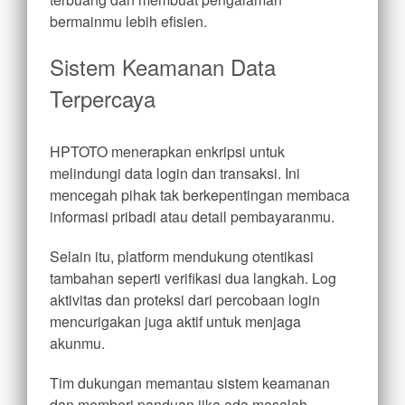
bermainmu lebih efisien.
Sistem Keamanan Data
Terpercaya
HPTOTO menerapkan enkripsi untuk
melindungi data login dan transaksi. Ini
mencegah pihak tak berkepentingan membaca
informasi pribadi atau detail pembayaranmu.
Selain itu, platform mendukung otentikasi
tambahan seperti verifikasi dua langkah. Log
aktivitas dan proteksi dari percobaan login
mencurigakan juga aktif untuk menjaga
akunmu.
Tim dukungan memantau sistem keamanan
dan memberi panduan jika ada masalah.