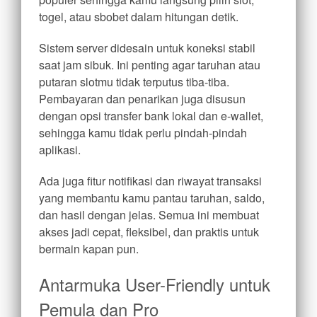
togel, atau sbobet dalam hitungan detik.
Sistem server didesain untuk koneksi stabil
saat jam sibuk. Ini penting agar taruhan atau
putaran slotmu tidak terputus tiba-tiba.
Pembayaran dan penarikan juga disusun
dengan opsi transfer bank lokal dan e-wallet,
sehingga kamu tidak perlu pindah-pindah
aplikasi.
Ada juga fitur notifikasi dan riwayat transaksi
yang membantu kamu pantau taruhan, saldo,
dan hasil dengan jelas. Semua ini membuat
akses jadi cepat, fleksibel, dan praktis untuk
bermain kapan pun.
Antarmuka User-Friendly untuk
Pemula dan Pro