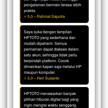
pengalaman bermain terasa lebih
praktis.
⭐ 5.0 – Rahmat Saputra
Saya suka dengan tampilan
HPTOTO yang sederhana dan
mudah dipahami. Semua
permainan dapat diakses dalam
satu akun, sehingga tidak perlu
berpindah platform. Cocok
dimainkan kapan saja melalui HP
maupun komputer.
⭐ 5.0 – Heri Susanto
HPTOTO menawarkan banyak
pilihan hiburan digital bagi yang
ingin mengisi waktu senggang.